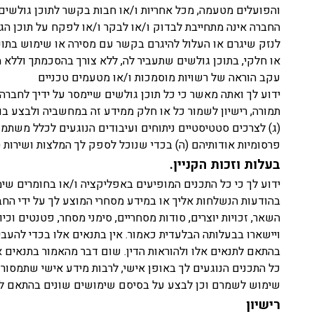
והפועלים מטעמה, מכל אחריות ו/או חבות בקשר לתוכן גולשים
החברה אינה מתחייבת לבדוק ו/או לבקר ו/או לפקח על תוכן הג
לנזק שיגרם או העלול להיגרם בקשר עם מסירה או שימוש בתוכן
או חלקי, בתוכן גולשים שתעביר לה, ללא צורך בהסכמתך וללא מת
עקב הוראה של רשויות מוסמכות ו/או מטעמים טכניים
ידוע לך ואתה מאשר כי כל תוכן גולשים שיימסר על ידיך לחברה
תמורה, רישיון לשמור כל או חלק ממידע זה במחשביה ולבצע בו
(ג) לצרכים סטטיסטיים ניתוחים ועיבודים הנוגעים לכלל משתמש
פרסומיות אודותיהם (ה) בכדי שנוכל לספק לך המלצות ושירות ט
בעלות וזכות הקניין.
ידוע לך כי כל התכנים המופיעים באפליקציה ו/או בחומרים שימ
בהודעות הנשלחות אליך או במידע מסחרי המוצע לך על ידי החברה
השאר, זכויות יוצרים, סודות מסחריים, סימני מסחר, פטנטים וכ
ויישארו בבעלותה הבלעדית כאמור. אין בתנאים אלו בכדי להעבי
בהתאם לתנאים אלו ולהוראות הדין. שום דבר מהאמור בתנאים אלו
כל התכנים הנוגעים לך באופן אישי, לרבות מידע אישי שתמסור א
שימוש לשמרם וכן לבצע על בסיסם שימושים שונים בהתאם להו
רישיון