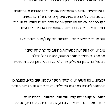
או אינטימיים אודות משתמשים אחרים ו/או הטרדת משתמשים
 בשפה בוטה ו/או פוגענית, איסוף פרטים על משתמשים
קי החברה, הצפת האפליקציה או חלק ממנה בהודעות חוזרות,
/או תכנים אשר יפגעו ברגשות משתמשים אחרים ו/או אשר
מחשב או כל אמצעי אחר שמטרתם סריקת ו/או העתקת ו/או
יבוש ו/או הפרעה לפעילות מחשב כדוגמת "וירוסים",
מר מחשב, מחיקת חומר מחשב, הסגת גבול וכיו"ב
 ביטול החשבון באפליקציה ללא כל התראה וכן העברת פרטיו
במסגרת שימושך באפליקציה, יתכן שתמסור מעת לעת מידע ונתונים אודותיך לרבות סוג המכשיר בבעלותך, גרסת המכשיר, גרסת האפליקציה, שעת השימוש, אימייל, מספר טלפון, שם מלא, כתובת ip
ן שתמסור לחברה במסגרת האפליקציה, כי אין שום מגבלה חוקית
יותו, חוקיותו ותפקודו, של תוכן גולשים, וכי הם אינם
טר בזאת במפורש את החברה, לרבות נציגיה, עובדיה, מנהליה