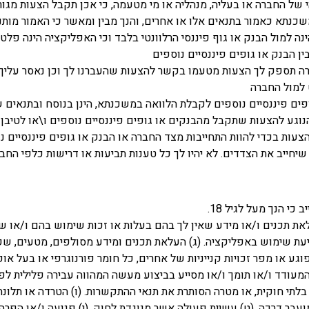
של החברה או בעליה, מנהליה או מי מטעמה, כי אכן תקבל הצעות מגורמי
כנתא כאמור בתנאים אלו או אחרים, והנך מבין ומאשר כי האמור מותנ
ה למול הבנק או גוף פיננסי הרלוונטי בלבד וכי האפליקציה הינה פל
ן הבנק או גופים פיננסיים נוספים
רה תספק לך הצעות מטעמו בקשר להצעות שהעברנו לך וכן נאסר עליך
 למול החברה
 פיננסיים נוספים לקבלת הלוואה במשכנתא, הינן בנוסח ובתנאים שהוע
ע להצעות שתקבל מהבנקים או גופים פיננסיים נוספים ו\או לטיבן או 
הצעות בכדי להוות התחייבות מצד החברה או הבנק או גופים פיננסיים נ
שיחייב את הצדדים. לא יהיו לך כל טענות תביעות או דרישות כלפי ה
 הנך מעל לגיל 18.
את תכנים ו/או מידע שאין לך בהם בעלות או זכות שימוש בהם ו/או ש
ניעת שימוש באפליקציה. (ג) העלאת תכנים ומידע מסולפים, מטעים, שק
ע או מפר זכויות קנייניות של אחרים, כל חומר פורנוגרפי או בעל אופ
 המעודד ו/או תומך ו/או מסייע בביצוע מעשה המהווה עבירה פלילית לפ
 בלתי חוקית, או מטרה הסותרת את תנאי ההתקשרות. (ו) הטרדה או תלונ
דרכה. (ט) עשיית פעולה אשר מנוגדת לחוק. (י) פגיעה ו/או הפרה של זכו