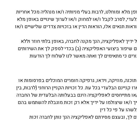
מלא ומוחלט, לרבות בעלי מניותיה ו/או מנהליה מכל אחריות
די, לסרב לקבל ו/או למחוק ו/או לערוך שינויים באופן מלא
ות תנאים אלו, הוראות הדין או בזכויות צדדים שלישיים ו/או
ידיך לאפליקציה, הנך מקנה לחברה, באופן בלתי חוזר וללא
ם שיפור ביצועי האפליקציה (ב) בכדי לספק לך את השירותים
ורים כי מתאימים לך ואתה מאשר לנו לשלוח לך הודעות
וכנה, מוזיקה, וידאו, גרפיקה חומרים המוכלים בפרסומות או
ניינם הבלעדי בכל עת. כל זכויות הקניין הרוחני (לרבות, בין
, ו/או מתייחסים לאפליקציה הינם בבעלותה הבלעדית של החברה
יך ו/או שיצולמו על ידיך אלא רק זכות מוגבלת להשתמש בהם
לשהו על פי כל דין
ים לך, ובעצם מסירתם לאפליקציה הנך נותן לחברה זכות