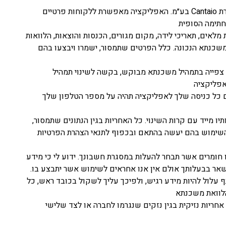
האפליקציה הינה פלטפורמה לקבלת הצעות משכנתא מגופים פיננסיים שונים ולקבלת ייעוץ למשכנתא ושירותים משלימים מטעם חברת Cantaio בע״מ. האפליקציה מאפשרת ללקוחות פרטיים
חתימה הסופית
לאים, תאריכי לידה, מקום מגורים, הכנסות והוצאות, הלוואות
למשכנתא הנכונה. כלל הפרטים שתמסור, ישמרו ויבצעו בהם
 צפייה בתמהיל משכנתא מבוקש, בקשה לשינוי תמהיל
אפליקציה
ם כל כניסה שלך לאפליקציה תהיה על מספר הטלפון שלך
 מייד עם קרות השינוי. כל האחריות בגין הנתונים שתמסור,
, והשימוש בהם יעשה בהתאם ובכפוף לתנאי הצהרת הפרטיות
חומרים אשר תבחר להעלות במסגרת חשבונך. ידוע לי כי מידע
ישאר בבעלותך אולם אין אנו אחראים לשימוש אשר יתבצע בו.
ול להיות מידע רגיש, ולפיכך עליך לשקול בכובד ראש, כל
לוואת משכנתא
חריות נזיקית בגין נזקים שנגרמו לחברה או לצד שלישי