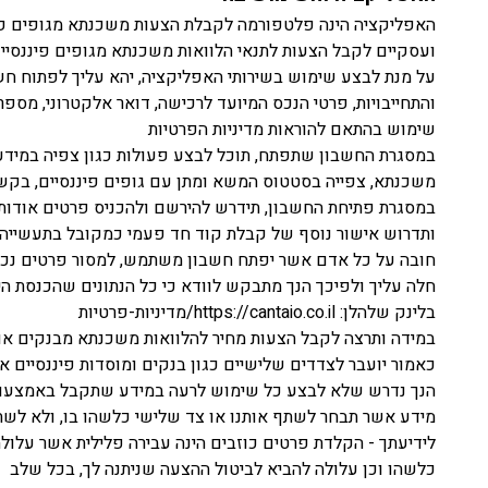
ועסקיים לקבל הצעות לתנאי הלוואות משכנתא מגופים פיננסיים 
על מנת לבצע שימוש בשירותי האפליקציה, יהא עליך לפתוח חשבון
והתחייבויות, פרטי הנכס המיועד לרכישה, דואר אלקטרוני, מס
שימוש בהתאם להוראות מדיניות הפרטיות
במסגרת החשבון שתפתח, תוכל לבצע פעולות כגון צפיה במידע
משכנתא, צפייה בסטטוס המשא ומתן עם גופים פיננסיים, בקשה
במסגרת פתיחת החשבון, תידרש להירשם ולהכניס פרטים אודות
ותדרוש אישור נוסף של קבלת קוד חד פעמי כמקובל בתעשייה.
חובה על כל אדם אשר יפתח חשבון משתמש, למסור פרטים נכונים 
חלה עליך ולפיכך הנך מתבקש לוודא כי כל הנתונים שהכנסת הינ
בלינק שלהלן: https://cantaio.co.il/מדיניות-פרטיות
במידה ותרצה לקבל הצעות מחיר להלוואות משכנתא מבנקים או ג
כאמור יועבר לצדדים שלישיים כגון בנקים ומוסדות פיננסיים א
הנך נדרש שלא לבצע כל שימוש לרעה במידע שתקבל באמצעות ה
מידע אשר תבחר לשתף אותנו או צד שלישי כלשהו בו, ולא ל
לידיעתך - הקלדת פרטים כוזבים הינה עבירה פלילית אשר עלולה
כלשהו וכן עלולה להביא לביטול ההצעה שניתנה לך, בכל שלב