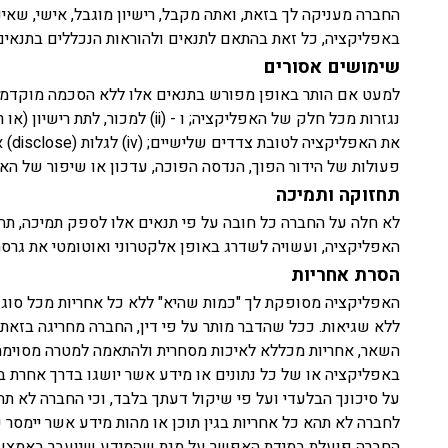
החברה מעניקה לך בזאת, ואתה מקבל, רישיון מוגבל, אישי, שאי
באפליקציה, כל זאת בהתאם לתנאים ולהוראות הנכללים בתנאים
שימושים אסורים
פעולות של הידור הפוך, הנדסה הפוכה, עדכון או שיפור של הא
תחזוקה ותמיכה
לא חלה על החברה כל חובה על פי תנאים אלו לספק תמיכה, תח
האפליקציה, ועשויה לשדרג באופן אלקטרוני ואוטומטי את גרס
הסרת אחריות
האפליקציה מסופקת לך "כמות שהיא" ללא כל אחריות מכל סוג 
ללא שגיאות. ככל שהדבר מותר על פי דין, החברה מחריגה בזאת בא
השאר, אחריות מכללא לאיכות מסחרית ולהתאמה למטרה מסוימת.
באפליקציה או של כל נתונים או מידע אשר יושגו בדרך אחרת 
על סיכונך הבלעדי ועל פי שיקול דעתך בלבד, וכי החברה לא תה
לחברה לא תהא כל אחריות בגין תוכן או מהות מידע אשר יימסר 
החברה פועלת במידת האפשר על מנת שהמידע שיועבר באמצעות האפ