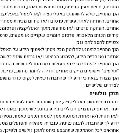
מוסריות, זכויות מעין קנייניות, חובות זהירות ואמון, סודות מסחר
הנך מתחייב, שלא להשתמש באפליקציה ו/או לפעול באפליקציה
אחרים, התחזות לאחר, עשיית פרסום ו/או קידום מכירות מסחרי
אחרים, העתקת פרטים ו/או מודעות מתוך האפליקציה ופרסומם
קידום תכנים מלאכותי, פרסום חומרים שקריים או מטעים, פרסו
צפויים להסב להם נזק
הנך מתחייב להימנע לחלוטין מכל ניסיון לאיסוף מידע על האפ
אחזור ו/או כריית מידע, להימנע מביצוע ו/או גרימת שינוי כל
הנך מתחייב להימנע מביצוע פעולות ו/או מחדלים שיש בהם כד
"תולעים" ויישומים מזיקים אחרים, חדירה לחומר מחשב, עריכת
הנך מצהיר בזאת כי ידוע לך שהחברה רשאית לנקוט כנגד משתמ
לצדדים שלישיים
תוכן גולשים
ועוד. או תפיק תוצרים הכוללים מידע בנוגע לשימושך באתר ו/א
ו/או חוזית ו/או אחרת המונעת ממך למסור תכנים כאמור. מסירת 
ידוע לך שהחברה, לרבות נציגיה, עובדיה, מנהליה והפועלים מטעמ
אחראים לכל הסתמכות שתתבצע ביחס לתוכן גולשים ולפיכך, מלו