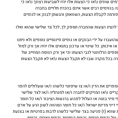
ם שונים ו\או כי הצעות אלו יהיו לשביעות רצונך ו\או כי
ה בגורמים רבים אשר אינם בהכרח תלויים בחברה
טפורמה לקבלת הצעות, השוואתן והגשתן לבנק או לגופים
 להציג הצעות שהחברה תספק לך, לכל צד שלישי שהוא ואלו
ברו על ידי הבנקים או גופים פיננסיים נוספים ולא ניתנו
איכותן. כל שינוי או עדכון בתנאים אלו יהיה אך ורק למול
וספים הרלוונטי לגבי הצעתו וכי אך ורק הנוסח המחייב של
חברה בכל מקרה שבו לא תקבל הצעות ו\או לא תקבל הצעות
מפרים את הדין ו/או צו שיפוטי כלשהו ו/או שעלולים להפר
ריים ו\או המזיקים לחברה ו/או למנהליה ו/או לצד שלישי
י מיני בוטה או העלול לפגוע ברגשות הציבור ו/או כל חומר
י דיני מדינת ישראל ו/או כל חומר המהווה לשון הרע על אדם
ת שווא (ז) פגיעה בצד שלישי כלשהו לרבות בפרטיות או בצנעת
יות חוזיות, זכויות קנייניות, זכויות יוצרים, זכויות