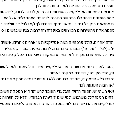
פועלים מטעמה, מכל אחריות ו/או חבות ביחס לכך
 אחראים לזמינות האפליקציה, השירותים והמידע, לרבות לצורה, לשלמו
התאמת הנתונים שיתקבלו במחשב החברה, לנתונים המתקבלים אצל המשתמ
יו אחראים בגין כל נזק, ישיר או עקיף, שיגרם לך ו/או לכל צד שלישי 
סקת איזה מהשירותים המוצעים באפליקציה לרבות בגין שיבושים ו/או לי
תרים אחרים, כולל פרסומים מאת אפליקציות או אתרים אחרים, אנשים 
ב (להלן: "תוכן זר"). מובהר כי החברה, לרבות נציגיה, עובדיה, מנהליה
יה. כל שימוש בתוכן זר ו/או במידע ממקורות שאינם האפליקציה ו/א
 מעת לעת, וכי תכנים שהופיעו באפליקציה עשויים להימחק ו/או להשת
ק, מכל מין וסוג, שייגרם במקרה כאמור
סדרו בלא הפסקות, יתקיים בבטחה ללא טעויות או יהיה חסין מפני נזק
/או חבות הנוגעת לכך
נאי השימוש, הסעד היחיד והבלעדי העומד לרשותך הוא הפסקת השימ
לקים ממנה לכל משתמש, לפי שיקול דעתה הבלעדי, וללא כל התראה 
נת לקיים את הדרישות החלות במסגרת החוק, התקנות, הליכים משפטיי