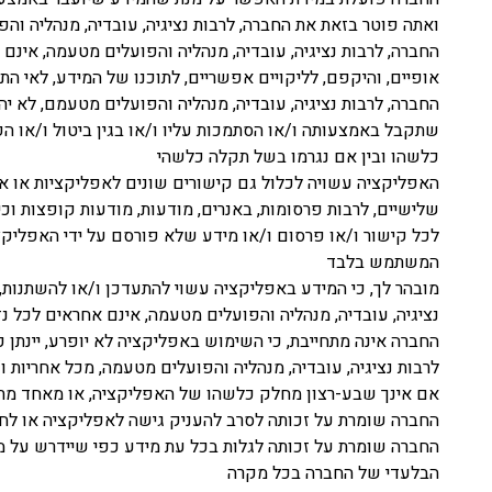
ואתה פוטר בזאת את החברה, לרבות נציגיה, עובדיה, מנהליה וה
החברה, לרבות נציגיה, עובדיה, מנהליה והפועלים מטעמה, אינם
אופיים, והיקפם, לליקויים אפשריים, לתוכנו של המידע, לאי 
החברה, לרבות נציגיה, עובדיה, מנהליה והפועלים מטעמם, לא יה
שתקבל באמצעותה ו/או הסתמכות עליו ו/או בגין ביטול ו/או הפ
כלשהו ובין אם נגרמו בשל תקלה כלשהי
האפליקציה עשויה לכלול גם קישורים שונים לאפליקציות או א
שלישיים, לרבות פרסומות, באנרים, מודעות, מודעות קופצות וכיו"
לכל קישור ו/או פרסום ו/או מידע שלא פורסם על ידי האפליקצ
המשתמש בלבד
מובהר לך, כי המידע באפליקציה עשוי להתעדכן ו/או להשתנות,
נציגיה, עובדיה, מנהליה והפועלים מטעמה, אינם אחראים לכל נז
החברה אינה מתחייבת, כי השימוש באפליקציה לא יופרע, יינתן כ
לרבות נציגיה, עובדיה, מנהליה והפועלים מטעמה, מכל אחריות ו
אם אינך שבע-רצון מחלק כלשהו של האפליקציה, או מאחד מת
החברה שומרת על זכותה לסרב להעניק גישה לאפליקציה או לח
החברה שומרת על זכותה לגלות בכל עת מידע כפי שיידרש על מ
הבלעדי של החברה בכל מקרה