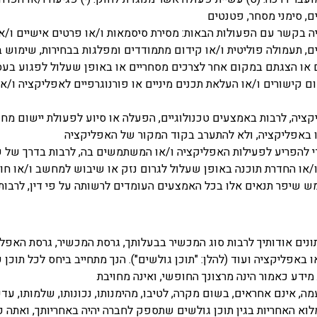
יים, סימני מסחר, פטנטים
 בקשר עם הפעולות הבאות: מסירת סיסמאות ו/או פרטים אישיים ו/
ים, תעמולה פוליטית ו/או קידום מתמודדים ומפלגות בבחירות, שימוש
 או הצגתם במקום אחר לצרכים מסחריים או באופן שעלול לפגוע בעס
ם קישורים ו/או העלאת תכנים מיניים או פורנוגרפיים לאפליקציה ו
ליקציה, לרבות באמצעים טכנולוגיים, הפעלה או סיוע לפעולת יישום 
שהו באפליקציה, ולא להתערב בקוד המקור של האפליקציה
י להפריע לפעילות האפליקציה ו/או המשתמשים בה, לרבות בדרך של ש
 ו/או החדרת תוכנה באופן שעלול לגרום נזק או שיבוש למחשב ו/או חו
ש שיפר תנאים אלו בכל האמצעים העומדים לרשותה על פי דין, לרבות
ו באפליקציה ועוד (להלן: "תוכן גולשים"). הנך מתחייב ביחס לכל תוכ
מידע כאמור הינה מרצונך החופשי, ואינה מחויבת
ה, אינם אחראים, בשום מקרה, לטיבו, מהימנותו, נכונותו, שלמותו, עדכנ
א האחריות בגין תוכן גולשים שתספק לחברה יהיה באחריותך, ואתה פו