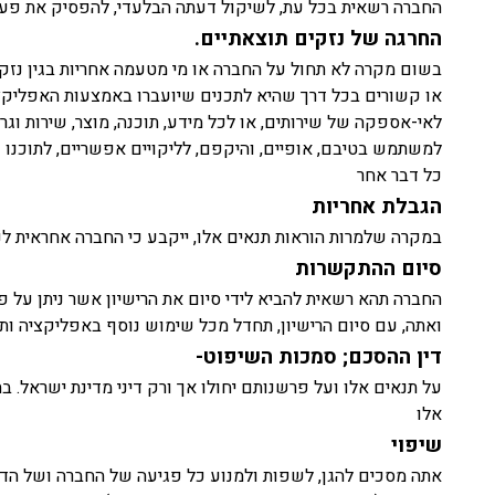
החברה רשאית בכל עת, לשיקול דעתה הבלעדי, להפסיק את פעיל
החרגה של נזקים תוצאתיים.
בשום מקרה לא תחול על החברה או מי מטעמה אחריות בגין נזק ישי
או קשורים בכל דרך שהיא לתכנים שיועברו באמצעות האפליקצ
לאי-אספקה של שירותים, או לכל מידע, תוכנה, מוצר, שירות ו
למשתמש בטיבם, אופיים, והיקפם, לליקויים אפשריים, לתוכנו ש
כל דבר אחר
הגבלת אחריות
במקרה שלמרות הוראות תנאים אלו, ייקבע כי החברה אחראית ל
סיום ההתקשרות
החברה תהא רשאית להביא לידי סיום את הרישיון אשר ניתן על פ
ואתה, עם סיום הרישיון, תחדל מכל שימוש נוסף באפליקציה 
דין ההסכם; סמכות השיפוט-
על תנאים אלו ועל פרשנותם יחולו אך ורק דיני מדינת ישראל.
אלו
שיפוי
אתה מסכים להגן, לשפות ולמנוע כל פגיעה של החברה ושל הדירקט