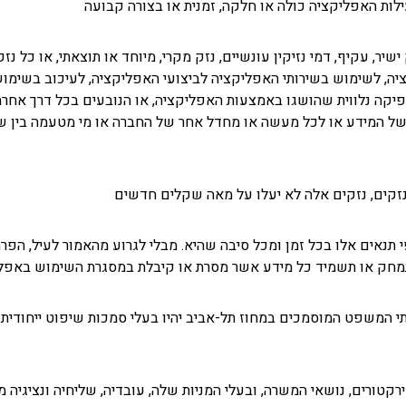
ות האפליקציה כולה או חלקה, זמנית או בצורה קבועה
ר, עקיף, דמי נזיקין עונשיים, נזק מקרי, מיוחד או תוצאתי, או כל נזק
יה, לשימוש בשירותי האפליקציה לביצועי האפליקציה, לעיכוב בשימו
גרפיקה נלווית שהושגו באמצעות האפליקציה, או הנובעים בכל דרך אחר
ל המידע או לכל מעשה או מחדל אחר של החברה או מי מטעמה בין שהדבר
נזקים, נזקים אלה לא יעלו על מאה שקלים חדשים
י תנאים אלו בכל זמן ומכל סיבה שהיא. מבלי לגרוע מהאמור לעיל, הפר
ותמחק או תשמיד כל מידע אשר מסרת או קיבלת במסגרת השימוש באפל
 בתי המשפט המוסמכים במחוז תל-אביב יהיו בעלי סמכות שיפוט ייחודי
ורים, נושאי המשרה, ובעלי המניות שלה, עובדיה, שליחיה ונציגיה מפני