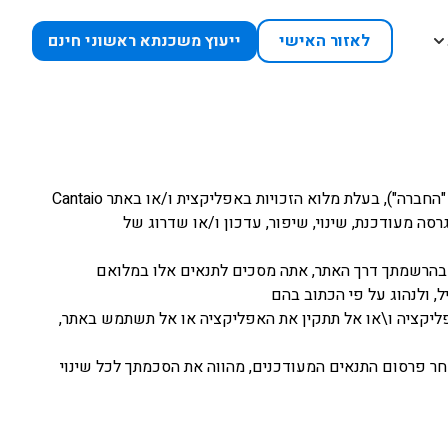
לאזור האישי
ייעוץ משכנתא ראשוני חינם
תנאים אלו (להלן "התנאים") מסדירים את מערכת היחסים, הזכויות והחובות הקיימים בינך, משתמש פרטי ובין חברת קנטאיו בע״מ (להלן "החברה"), בעלת מלוא הזכויות באפליקצית ו/או באתר Cantaio
ה מעודכנת, שינוי, שיפור, עדכון ו/או שדרוג של
ו בהרשמתך דרך האתר, אתה מסכים לתנאים אלו במלואם
, ולנהוג על פי הכתוב בהם
אפליקציה ו\או אל תתקין את האפליקציה או אל תשתמש באתר,
חר פרסום התנאים המעודכנים, מהווה את הסכמתך לכל שינוי