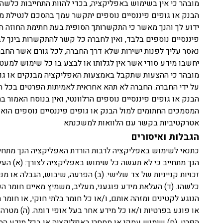
מובהר כי אין בשימוש באפליקציה, בכדי להוות התחייבות כלשהי 
הבנק או גופים פיננסיים נוספים יתקשר עמך בהסכם לנטילת מש
ידוע לך והנך מאשר כי התקשרותך הסופית בעת חתימת החוזה הינ
פיננסיים נוספים בלבד, ואין לחברה כל קשר להתקשרות בינך לבי
נאסר עליך לפנות ישירות שלא דרך החברה, לכל גורם אשר החב
יחשבו מידע סודי אשר אין לגלותו או לבצע בו כל שימוש למעט
מובהר כי ההצעות שתקבל באמצעות האפליקציה מבנקים או גופים
על ידי החברה. החברה לא תהא אחראית לאמיתות הפרטים בכל הנוג
הבנק או גופים פיננסיים נוספים הרלוונטי, ואין בנוסח האמור ב
המסמכים החתומים למול הבנק או גופים פיננסיים נוספים הוא 
אטרקטיביות בקשר עם הלוואות למשכנתא
הגבלות ואיסורים
כתנאי לשימוש באפליקציה לרבות הורדת האפליקציה הנך מתחייב כי
הנך מתחייב כי לא תעשה כל שימוש באפליקציה לצורך: (א) העל
זכויות קנייניות של צד שלישי. (ב) הפרעה, שיבוש, הגבלה או מ
כלשהו. (ד) העלאת מידע פוגעני, מעליב, משמיץ מאיים חומר הפוג
הנוגע לקטינים ומזהה אותם, ו/או כל חומר בלתי חוקי, או חומר
או פוגע בפרטיות ו/או כל מידע אחר בעל אופי דומה. (ה) מטרה
הפרט. (ח) שימוש עסקי או מסחרי באפליקציה או בכל מידע המועבר 