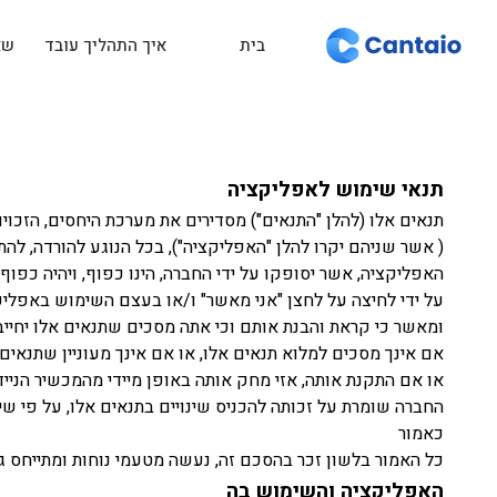
בית
איך התהליך עובד
שא
תנאי שימוש לאפליקציה
( אשר שניהם יקרו להלן "האפליקציה"), בכל הנוגע להורדה, לה
האפליקציה, אשר יסופקו על ידי החברה, הינו כפוף, ויהיה כפוף
על ידי לחיצה על לחצן "אני מאשר" ו/או בעצם השימוש באפלי
ומאשר כי קראת והבנת אותם וכי אתה מסכים שתנאים אלו יחייבו
אם אינך מסכים למלוא תנאים אלו, או אם אינך מעוניין שתנאי
או אם התקנת אותה, אזי מחק אותה באופן מיידי מהמכשיר הניי
החברה שומרת על זכותה להכניס שינויים בתנאים אלו, על פי 
כאמור
כל האמור בלשון זכר בהסכם זה, נעשה מטעמי נוחות ומתייחס ג
האפליקציה והשימוש בה