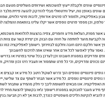
שונים באופן נוח, יעיל ווירטואלי מבלי להזדקק להגעה פיזית מלבד ה
 באפליקציה, ולמסור לנו פרטים אודותיך, לרבות פרטי הלווים, שמות מ
פר טלפון, וכן מספר פרטים נוספים אשר יקלו עלינו בהתאמת ההמלצה 
 אשר מסרת, העלאת מידע וחומרים, צפיה בהצעות להלוואות משכנתא,
 לקביעת מועד לחתימה על חוזה עם הבנק וכן יצירת קשר עם צוות ה
יך אשר חלקם הינם חובה וחלקם לבחירתך. רישומך לאפליקציה כמו ג
 נאסר עליך לאפשר לכל אדם אחר שאינו אתה להיכנס לחשבונך
ומדויקים במסגרת חשבונו וכן לעדכן בכל שינוי בפרטיו או בדרישותיו
ם נכונים ומדויקים, וכי כל פרט שתמסור או תעביר הינו נכון ומדויק
ופים פיננסיים נוספים הנך נדרש לשקול היטב כל מידע או קבצים או 
ו גופים פיננסיים נוספים. כל מידע אשר תבחר לשתף עם צד שלישי, י
אפליקציה. אנו מבאים לתשומת ליבך כי חלק מהמידע שתבחר לשתף על
שתף מידע מעבר למבוקש במסגרת רישומך ו\או בקשתך להצעת מחיר לה
 להביא לנקיטת הליכים משפטיים כנגדך, לרבות אך לא רק תביעה בגין א