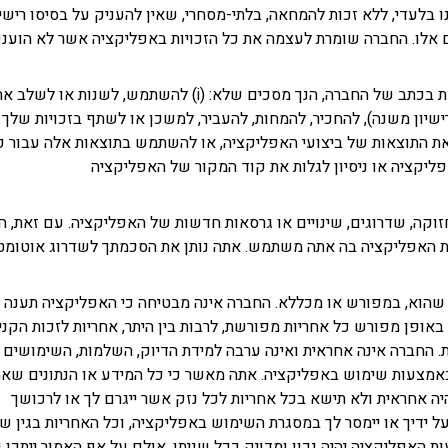
נו בלעדי, ללא זכות להמחאה, בלתי-מסחרי, שאין להעניק על בסיסו ריש
 אלו. החברה שומרת לעצמה את כל הזכויות באפליקציה אשר לא הוענ
למעט אם הותר באופן מפורש בתנאים אלו ללא הסכמה מוקדמת בכת
פליקציה או ניסיון לגלות את קוד המקור של האפליקציה
זוקה, שדרוגים, שינויים או גרסאות חדשות של האפליקציה. עם זאת,
ת האפליקציה בה אתה משתמש. אתה נותן את הסכמתך לשדרוג אוטומטי 
שהוא, במפורש או מכללא. החברה אינה מבטיחה כי האפליקציה תענה ע
ופן מפורש כל אחריות מפורשת, לרבות בין היתר, אחריות לזכות הקניין 
 החברה אינה אחראית ואינה ערבה למידת הדיוק, השלמות, השימושים 
באמצעות שימוש באפליקציה. אתה מאשר כי כל המידע או הנתונים שאת
יה אחראית ולא תישא בכל אחריות לכל נזק אשר ייגרם לך או לרכושך
על ידיך או יימסר לך במסגרת השימוש באפליקציה, וכל האחריות בגין 
ליקציה יהיה נכון ומדויק ככל שניתן, אולם על אף האמור ייתכן ויחול