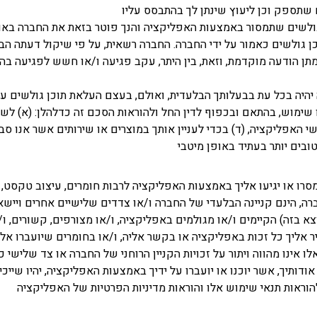
 שתספק וכן ליעוץ שינתן לך בהתבסס עליו
ולשים שתמסור באמצעות האפליקציה והנך פוטר בזאת את החברה באופן 
 גולשים כאמור על ידי החברה. החברה רשאית, על פי שיקול דעתה הבלע
ן הודעה מוקדמת, וזאת, בין היתר, עקב פגיעה ו/או חשש לפגיעה בהורא
 יהיה בכל עת בבעלותך הבלעדית, ואולם, בעצם העלאת תוכן גולשים על 
 שימוש, בהתאם ובכפוף לדין החל ולהוראות הסכם זה כדלהלן: (א) לש
י האפליקציה, (ד) בכדי לעניין אותך במוצרים או שירותים אשר אנו סב
ובים יותר בעתיד באופן מיטבי
סרו או יגיעו אליך באמצעות האפליקציה לרבות חומרים, עיצוב טקסט, ת
, הינם קניינה הבלעדי של החברה ו/או צדדים שלישיים אחרים ויישארו ק
יוצא בזה) הקיימים ו/או מגולמים באפליקציה, ו/או מצורפים, קשורים
ר אליך כל זכות באפליקציה או בקשר אליה, ו/או בחומרים שיועברו אל
 אינו מהווה ויתור על זכויות הקניין הרוחני של החברה או צד שלישי כ
ודותיך, אשר יוכנו או יועברו על ידיך באמצעות האפליקציה, יהיו שייכ
ראות תנאי שימוש אלו והוראות מדיניות הפרטיות של האפליקציה