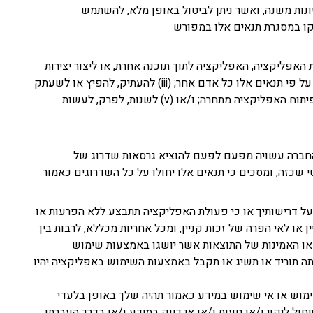
יונות משנה, ואשר ניתן לביטול באופן מלא, להשתמש
קו במסגרת תנאים אלו במפורש
ב של החברה, הנך מסכים שלא: (i) להשתמש, לשנות או לשלב את האפליקציה, האפליקציה לתוך תוכנה אחרת, או ליצור יצירות
נגזרות מכל חלק של האפליקציה; ו - (ii) למכור, לתת רישיון (או רישיון משנה), להחכיר, להמחות, להעביר, למשכן או לשתף בזכויות שלך על פי תנאים אלו כל אדם אחר; (iii) להעתיק, להפיץ או לשעתק
את האפליקציה לטובת צדדים שלישיים; (iv) לגלות (disclose) את התוצאות של ביצועי האפליקציה, או להשתמש בתוצאות אלה עבור פיתוח האפליקציה מתחרה; ו/או (v) לשנות, לפרק, לעשות
 החברה עשויה מפעם לפעם להוציא גרסאות שדרוג של
שכזה, ומסכים כי תנאים אלו יחולו על כל השדרוגים כאמור
ל דרישותיך או כי פעולת האפליקציה תתבצע ללא הפרעות או
או לאי הפרה של זכות קניין, ומכל אחריות מכללא, לרבות בין
או האמינות של התוצאות אשר יושגו באמצעות שימוש
ה תוריד או תשיג או תקבל באמצעות השימוש באפליקציה יהיו
שימוש או אי שימוש במידע כאמור תהיה שלך באופן בלעדי
 ליקוי ו/או טעות ו/או אי דיוק במידע ו/או בדרך העברתו,